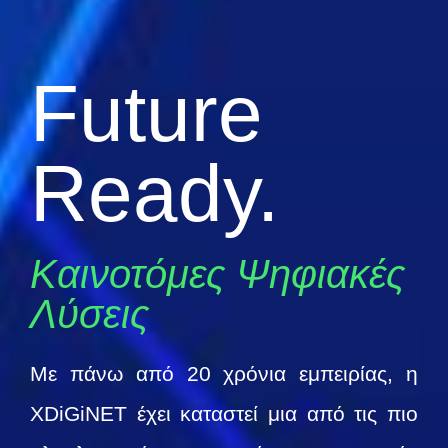
Future
Ready.
Καινοτόμες Ψηφιακές
Λύσεις
Με πάνω από 20 χρόνια εμπειρίας, η
XDiGiNET έχει καταστεί μια από τις πιο