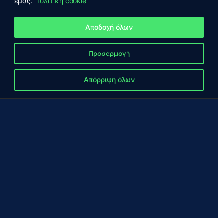
εμάς.
Πολιτική cookie
Αποδοχή όλων
Προσαρμογή
Απόρριψη όλων
Η ΕΤΑΙΡΕΙΑ ΜΑΣ
Ποιοι είμαστε
Η
ομάδ
α μας, π
ου
απ
οτελείτ
αι από
π
ρογρ
α
μμ
α
τιστές
, επα
γγελμ
α
τίες
π
ληροφορικής
και πα
ρόχους
υπ
ηρεσιών